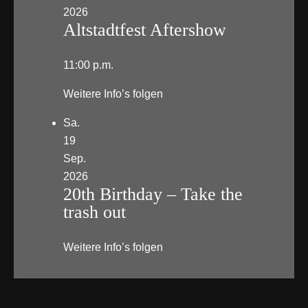
2026
Altstadtfest Aftershow
11:00 p.m.
Weitere Info’s folgen
Sa.
19
Sep.
2026
20th Birthday – Take the
trash out
Weitere Info’s folgen