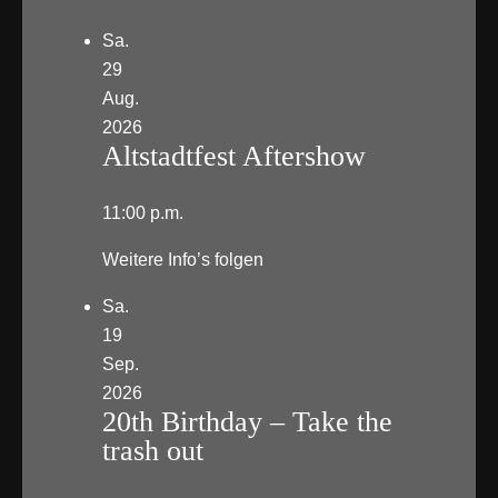
Sa.
29
Aug.
2026
Altstadtfest Aftershow
11:00 p.m.
Weitere Info’s folgen
Sa.
19
Sep.
2026
20th Birthday – Take the
trash out