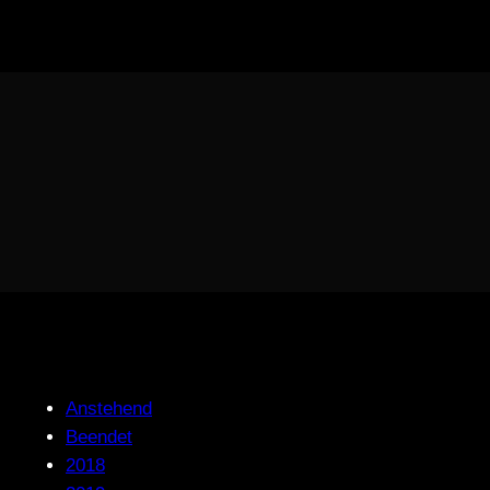
Zum
Inhalt
springen
Anstehend
Beendet
2018