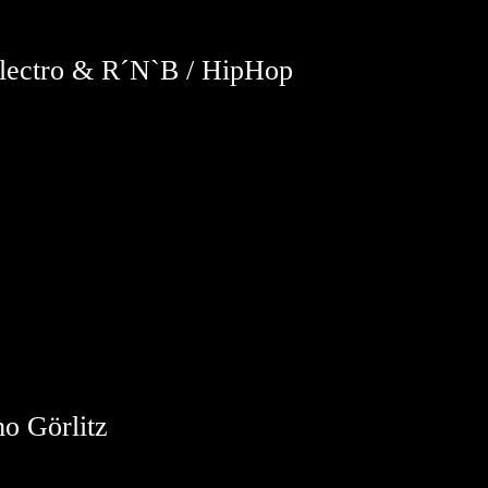
ctro & R´N`B / HipHop
o Görlitz