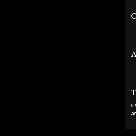
C
A
T
Es
a