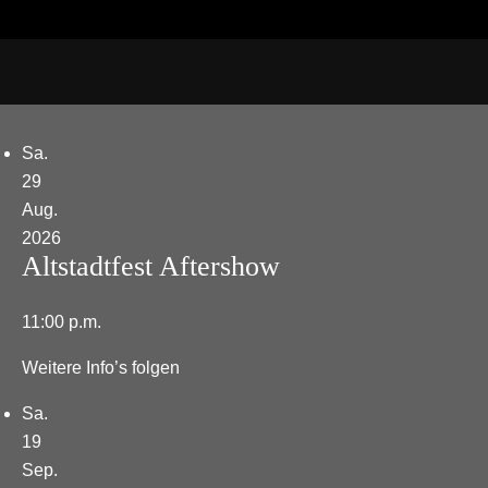
Sa.
29
Aug.
2026
Altstadtfest Aftershow
11:00 p.m.
Weitere Info’s folgen
Sa.
19
Sep.