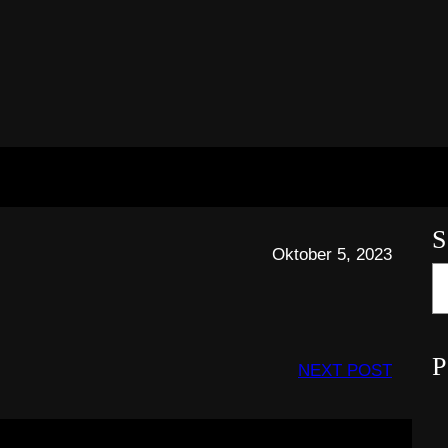
S
Oktober 5, 2023
S
e
a
r
P
NEXT POST
c
h