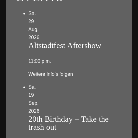
Sa.
29
Aug.
2026
Altstadtfest Aftershow
11:00 p.m.
Weitere Info’s folgen
Sa.
19
Sep.
2026
20th Birthday – Take the
trash out