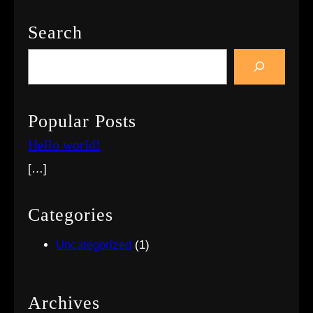
Search
S
e
a
r
Popular Posts
c
Hello world!
h
[…]
Categories
Uncategorized
(1)
Archives