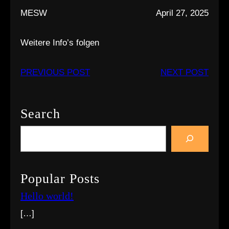
MESW
April 27, 2025
Weitere Info’s folgen
PREVIOUS POST
NEXT POST
Search
S
e
a
r
Popular Posts
c
Hello world!
h
[…]