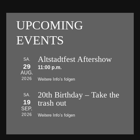
UPCOMING
EVENTS
Altstadtfest Aftershow
SA.
29
11:00 p.m.
AUG.
2026
Weitere Info’s folgen
20th Birthday – Take the
SA.
19
trash out
SEP.
2026
Weitere Info’s folgen