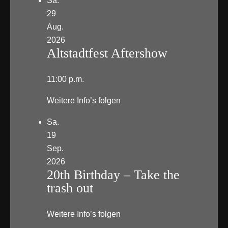
Sa.
29
Aug.
2026
Altstadtfest Aftershow
11:00 p.m.
Weitere Info’s folgen
Sa.
19
Sep.
2026
20th Birthday – Take the
trash out
Weitere Info’s folgen