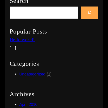
Search
S
e
a
r
Popular Posts
c
Hello world!
h
[…]
Categories
Uncategorized
(1)
Archives
April 2016