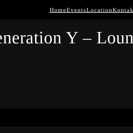
Home
Events
Location
Kontak
neration Y – Lou