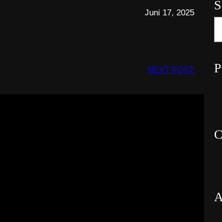
S
Juni 17, 2025
S
e
a
r
P
NEXT POST
c
h
C
A