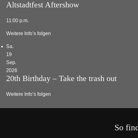
Altstadtfest Aftershow
11:00 p.m.
Weitere Info’s folgen
Sa.
19
Sep.
2026
20th Birthday – Take the trash out
Weitere Info’s folgen
So fin