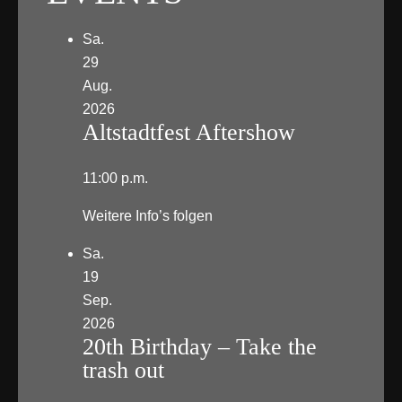
Sa.
29
Aug.
2026
Altstadtfest Aftershow
11:00 p.m.
Weitere Info’s folgen
Sa.
19
Sep.
2026
20th Birthday – Take the
trash out