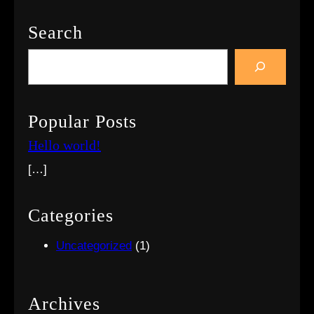
Search
S
e
a
r
Popular Posts
c
Hello world!
h
[…]
Categories
Uncategorized
(1)
Archives