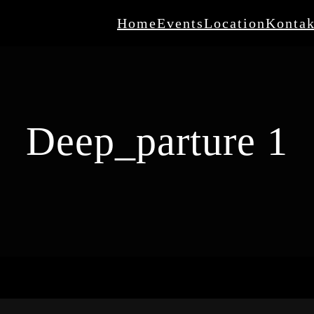
Home
Events
Location
Kontak
Deep_parture 1