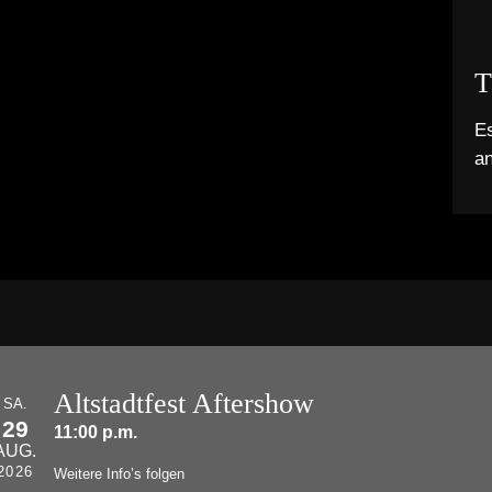
T
Es
a
Altstadtfest Aftershow
SA.
29
11:00 p.m.
AUG.
2026
Weitere Info’s folgen