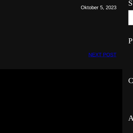
S
Oktober 5, 2023
S
e
a
r
P
c
h
NEXT POST
C
A