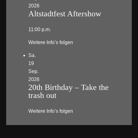
2026
Altstadtfest Aftershow
11:00 p.m.
Weitere Info’s folgen
Sa.
19
Sep.
2026
20th Birthday – Take the
trash out
Weitere Info’s folgen