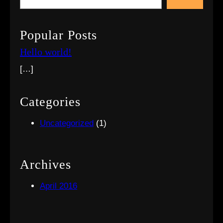
e
a
r
Popular Posts
c
Hello world!
h
[…]
Categories
Uncategorized
(1)
Archives
April 2016