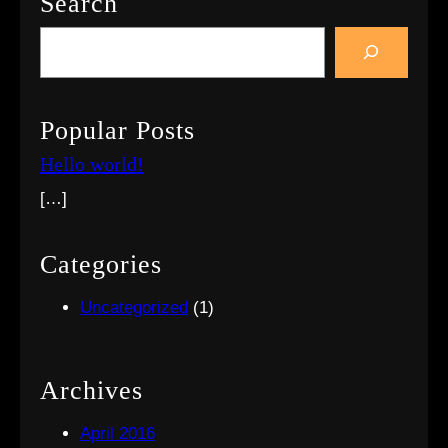
Search
S
e
a
r
Popular Posts
c
Hello world!
h
[…]
Categories
Uncategorized
(1)
Archives
April 2016