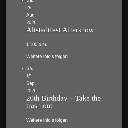
Sa.
29
Aug.
2026
Altstadtfest Aftershow
11:00 p.m.
Weitere Info’s folgen
Sa.
19
Sep.
2026
20th Birthday – Take the
trash out
Weitere Info’s folgen