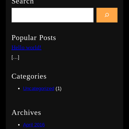
Search
S
e
a
r
Popular Posts
c
Hello world!
h
[…]
Categories
Uncategorized
(1)
Archives
April 2016