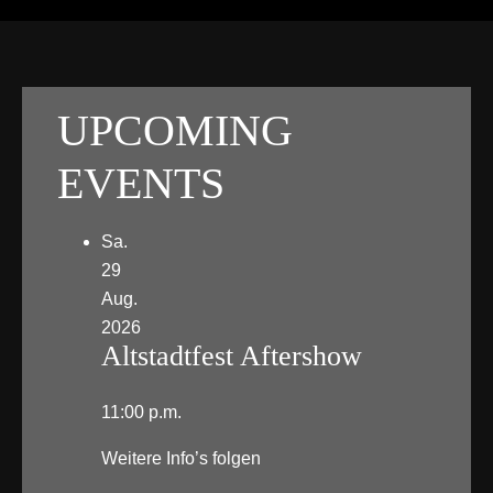
UPCOMING
EVENTS
Sa.
29
Aug.
2026
Altstadtfest Aftershow
11:00 p.m.
Weitere Info’s folgen