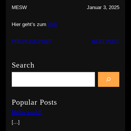
MESW
Januar 3, 2025
Hier geht’s zum
VVK
PREVIOUS POST
NEXT POST
Search
S
e
a
r
Popular Posts
c
Hello world!
h
[…]