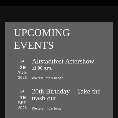
UPCOMING
EVENTS
Altstadtfest Aftershow
SA.
29
11:00 p.m.
AUG.
2026
Weitere Info’s folgen
20th Birthday – Take the
SA.
19
trash out
SEP.
2026
Weitere Info’s folgen