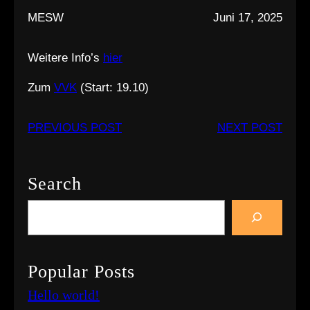
MESW
Juni 17, 2025
Weitere Info’s
hier
Zum
VVK
(Start: 19.10)
PREVIOUS POST
NEXT POST
Search
S
e
a
r
Popular Posts
c
Hello world!
h