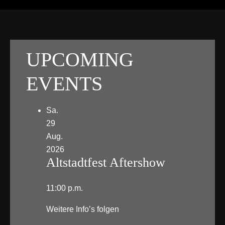
UPCOMING
EVENTS
Sa.
29
Aug.
2026
Altstadtfest Aftershow
11:00 p.m.
Weitere Info’s folgen