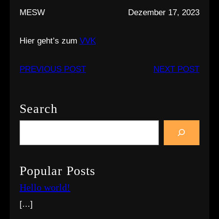
MESW
Dezember 17, 2023
Hier geht’s zum
VVK
PREVIOUS POST
NEXT POST
Search
S
e
a
r
Popular Posts
c
Hello world!
h
[…]