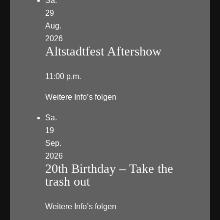
Sa.
29
Aug.
2026
Altstadtfest Aftershow
11:00 p.m.
Weitere Info’s folgen
Sa.
19
Sep.
2026
20th Birthday – Take the
trash out
Weitere Info’s folgen