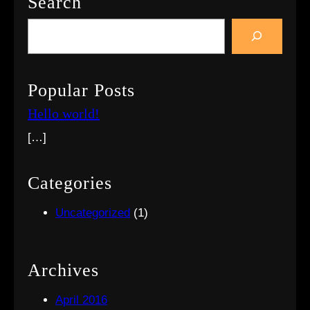
Search
S
e
a
r
Popular Posts
c
Hello world!
h
[…]
Categories
Uncategorized
(1)
Archives
April 2016