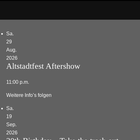
Sa.
29
Aug.
2026
Altstadtfest Aftershow
11:00 p.m.
Weitere Info’s folgen
Sa.
19
Sep.
2026